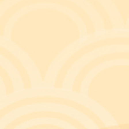
富에 관한 얕은 생각을 가진 아빠와 달리 부처님과
를 툭 친다. 미국의 베스트셀러 작가이자 사업가인 하
Being rich isn’t about money. Being rich
“
그렇다. ‘부(富)란 것도 결국 돈이 아니라 마음가
곤 한다. 이에 관련한 사례로 헌법재판소의 결정례 
A(청구인)는 2018. 10. 5.경 서울지하철 
구하고 이를 지불하지 아니한 채, 만 65세 이상
을 비롯하여, 총 10회에 걸쳐 합계 13,500원의
8. 100만 원의 벌금형을 선고 받았다(서울중앙지방
1)
조의2
에 대한 위헌법률심판제청신청을 하였으나, 대법
상조항은 구체적인 행위 태양을 열거하지 않고 단순