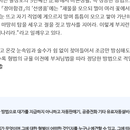
는 팔정도의 5번째인 正命에서 바른생활, 즉 정당한 방법으
 『장아함경』의 ‘선생품’에는 “재물을 모으되 벌이 여러 꽃에서
눈 뜨고 자기 직업에 게으르지 말며 틈틈이 모으고 쌓아 가난하
 마땅히 탑을 세우고 절을 짓고 방사를 지어라. 이렇게 부지
어나리라.”라고 일깨우고 있다.
고 온갖 눈속임과 술수가 쉼 없이 찾아들어서 조금만 방심해도 
수록 형법의 규율 이전에 부처님법을 따라 정당한 방법으로 적
 방법으로 대가를 지급하지 아니하고 자동판매기, 공중전화 기타 유료자동설비를
 무엇이며 그에 대한 형벌이 어떠한 것인지를 누구나 예견할 수 있고, 그에 