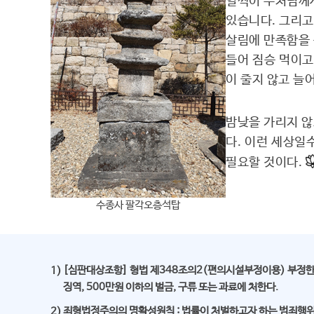
일찍이 부처님께서
있습니다. 그리고
살림에 만족함을 
들어 짐승 먹이고
이 줄지 않고 늘
밤낮을 가리지 않
다. 이런 세상일
필요할 것이다.
수종사 팔각오층석탑
[심판대상조항] 형법 제348조의2(편의시설부정이용) 부정한
1)
징역, 500만원 이하의 벌금, 구류 또는 과료에 처한다.
죄형법정주의의 명확성원칙 : 법률이 처벌하고자 하는 범죄행위가
2)